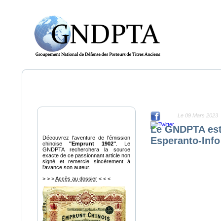
Présentation 
Accueil / Actualité
Le 09 Mars 2023
Dossier Chinois
Le GNDPTA est 
Découvrez l'aventure de l'émission
Esperanto-Info
chinoise
"Emprunt 1902"
. Le
GNDPTA recherchera la source
exacte de ce passionnant article non
signé et remercie sincèrement à
l'avance son auteur.
> > >
Accès au dossier
< < <