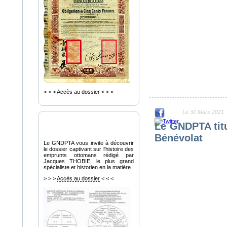
> > >
Accès au dossier
< < <
Le 30 Mars 2021
Le GNDPTA titu
Dossier Ottoman
Bénévolat
Le GNDPTA vous invite à découvrir
le dossier captivant sur l'histoire des
emprunts ottomans rédigé par
Jacques THOBIE, le plus grand
spécialiste et historien en la matière.
> > >
Accès au dossier
< < <