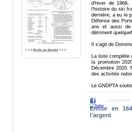
d'hiver de 1968
l'histoire du ski 
dernière, a eu le 
Défense des Port
ans et aussi de
détriment quelquefo
Il s'agit de Dom
> > >
Accès au dossier
< < <
La liste complète 
la promotion 202
Décembre 2020. N'
des activités natio
Le GNDPTA soutien
Le 26 Aoùt 2020
Emise en 1648
l'argent