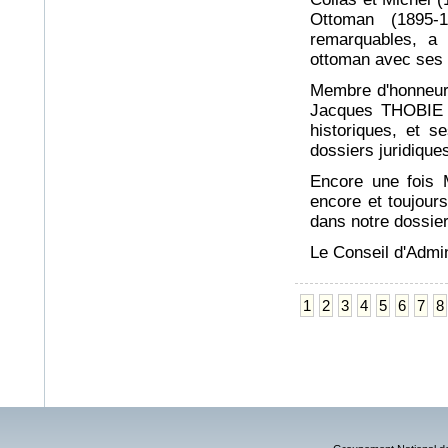
Ottoman (1895-1
remarquables, a 
ottoman avec ses c
Membre d'honneur
Jacques THOBIE a
historiques, et s
dossiers juridique
Encore une fois 
encore et toujour
dans notre dossier
Le Conseil d'Admi
1
2
3
4
5
6
7
8