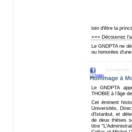
loin d'être la prin
>>> Découvrez l'a
Le GNDPTA ne dése
ou honorées d'une 
Le 21 Aoùt 2020
Hommage à Mo
Le GNDPTA appre
THOBIE à l'âge de
Cet éminent histo
Universités, Direc
d'Istanbul, et dét
de deux thèses so
titre "L'Administr
Collas et Michel (